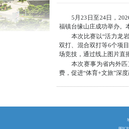
5
月
23
日
至
24
日
，
202
福镇台缘山庄
成功举办
。
本次
比赛
以
“活力龙岩
双打、混合双打
等
6
个项
场竞技
，
通过线上图片直
本次
赛事为省内外
匹
费，促进
“体育+文旅”深