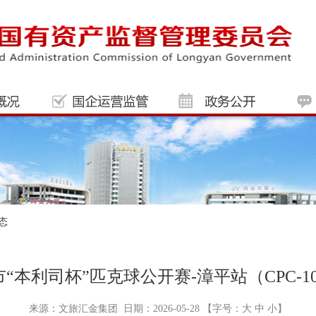
态
岩市“本利司杯”匹克球公开赛-漳平站（CPC-1
来源：文旅汇金集团 日期：2026-05-28 【字号：
大
中
小
】