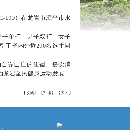
C-100
）
在
龙岩市漳平市永
男子单打、男子双打、女子
引了
省内外近
200
名选手
同
动台缘山庄的住宿、餐饮消
动龙岩全民健身运动发展
。
【
收藏
】 【
打印
】 【
关闭
】