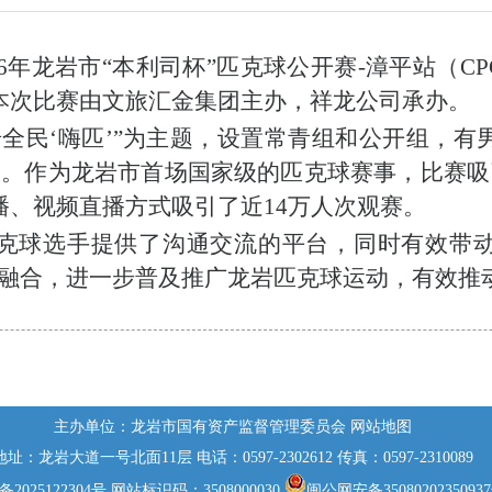
6
年龙岩市
“
本利司杯
”
匹克球公开赛
-
漳平站（
CP
本次比赛由
文旅汇金集团
主办，
祥龙
公司
承办。
全民‘嗨匹’”为主题，设置
常青组
和
公开组
，
有
目。
作为龙岩市首场国家级的匹克球赛事，
比赛吸
播、视频直播方式吸引
了近
14
万人次观赛。
克球
选手
提供了
沟通
交流
的
平台，
同时
有效
带
度融合，进一步普及推广
龙岩
匹克球运动
，
有效推