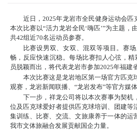
近日
，
2025
年龙岩市全民健身运动会匹
本次比赛以
“
活力龙岩全民
‘
嗨匹
’”
为主题，
共
42
组近
70
名运动员参赛。
比赛设男双、女双、混双等项目。赛场
畅，反应快速沉稳。
每
场比赛扣人心弦，精
员
脱颖而出，将代表龙岩市参加
2025
年福建
本次比赛
这是龙岩地区第一场官方匹克
观赛
，
龙岩新闻联播、
“
龙岩发布
”
等官方媒
下一步，祥龙公司将以本次赛事为契机
位及匹克球爱好者提供匹克球培训、团建等
集训练、比赛、交流、文旅康养于一体的运
我市文体旅融合发展贡献国企力量。